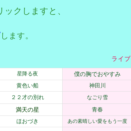
リックしますと、
プ
します。
ライブ
星降る夜
僕の胸でおやすみ
黄色い船
神田川
２２才の別れ
なごり雪
満天の星
青春
ほおづき
あの素晴しい愛をもう一度