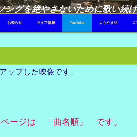
ソングを絶やさないために歌い続
お知らせ
ライブ情報
YouTube
よもやま話
コ
eにアップした映像です
。
ジは 「曲名順」 