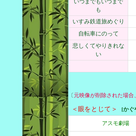
いつまでもいつまで
も
いすみ鉄道旅めぐり
自転車にのって
悲しくてやりきれな
い
〔
元映像が削除された場合
＜眼をとじて＞
[かぐ
アスモ劇場 