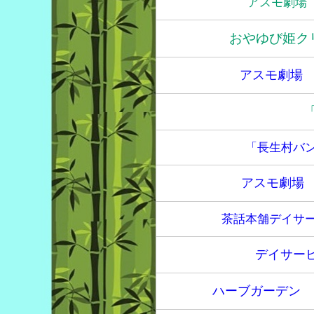
アスモ劇場
おやゆび姫ク
アスモ劇場
「長生村バ
アスモ劇場
茶話本舗デイサ
デイサー
ハーブガーデン 