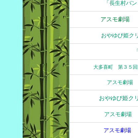
「長生村バン
アスモ劇場 
おやゆび姫ク
大多喜町 第３５回
アスモ劇場
おやゆび姫ク
アスモ劇場 
アスモ劇場 