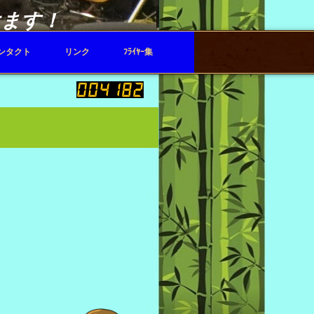
けます！
ンタクト
リンク
ﾌﾗｲﾔｰ集
です。