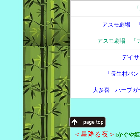
「
アスモ劇場 
アスモ劇場 「
デイサ
「長生村バン
大多喜 ハーブガ
＜星降る夜＞
[かぐや姫