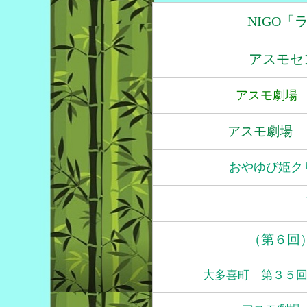
NIGO
アスモセ
アスモ劇場
アスモ劇場 
おやゆび姫ク
（第６回
大多喜町 第３５