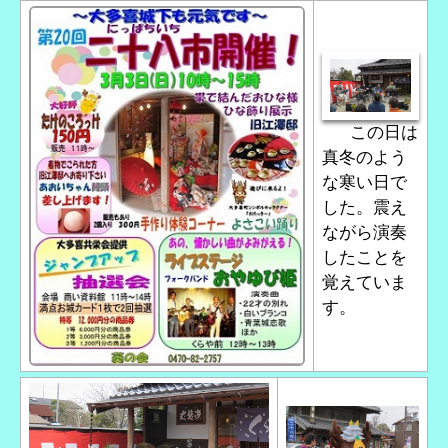
この日は
真冬のよう
な寒い日で
した。震え
ながら演奏
したことを
覚えていま
す。