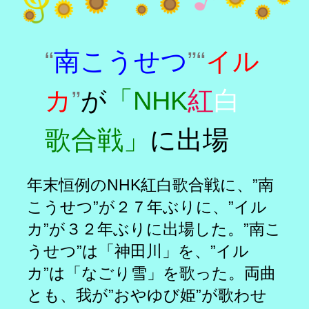
“
南こうせつ
”“
イル
カ
”
「NHK
紅
白
が
歌合戦」
に出場
年末恒例のNHK紅白歌合戦に、”南
こうせつ”が２７年ぶりに、”イル
カ”が３２年ぶりに出場した。”南こ
うせつ”は「神田川」を、”イル
カ”は「なごり雪」を歌った。両曲
とも、我が”おやゆび姫”が歌わせ