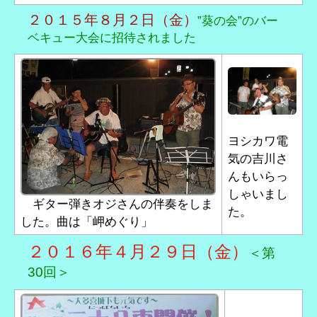
２０１５年８月２日（金）
”葵の会”のバー
ベキュー大会に招待されました
ヨシカワ電
気の吉川さ
んもいらっ
しゃいまし
ギター弾きオジさんの伴奏をしま
た。
した。曲は「岬めぐり」
２０１６年４月２９日（金）
＜第
30回＞