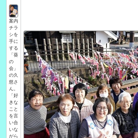
案内
チラ
シを
手に
する
「葵
の
会」
の久
慈さ
ん。
「好
きな
こと
を言
い合
いな
がら