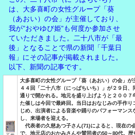
は、大多喜町の女性グループ「葵
（あおい）の会」が主催しており、
我が”おやゆび姫”も何度か参加させ
ていただきました。二十八市が「最
後」となることで県の新聞「千葉日
報」にその記事が掲載されました。
以下、新聞の記事です。
大多喜町の女性グループ
「葵（あおい）の会」が主
４４回「二十八市（にっぱちいち）」が２９日、
通りで開かれる。地元を盛り上げようと２００７
た催しは今回で最終回。当日はおなじみの手作り
じめ、出演者による音楽や踊りのパフォーマンス
し、来場者を迎える。
代表者の久慈あつ子さん(71)によると、現在の会
で、地元店のおかみさんや賛同者の50～80代。歴