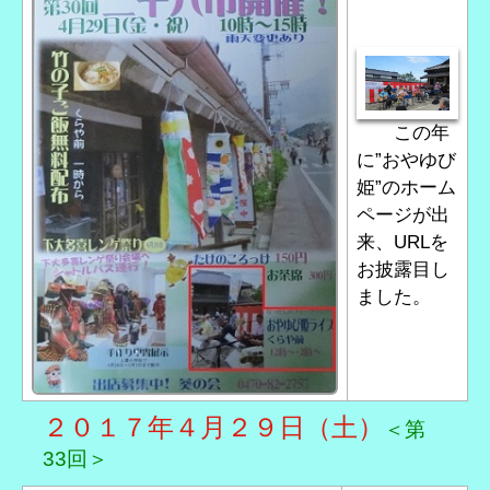
この年
に”おやゆび
姫”のホーム
ページが出
来、URLを
お披露目し
ました。
２０１７年４月２９日（土）
＜第
33回＞