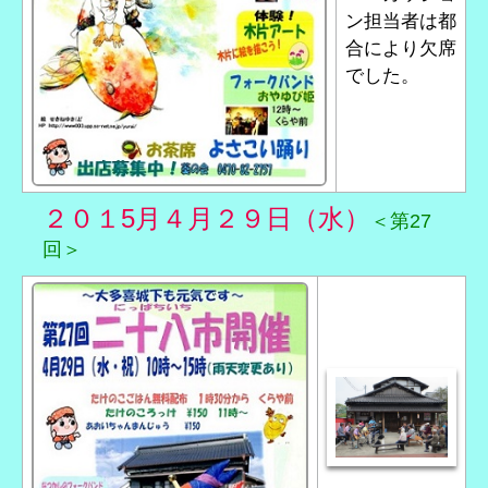
ン担当者は都
合により欠席
でした。
２０１5月４月２９日（水）
＜第27
回＞