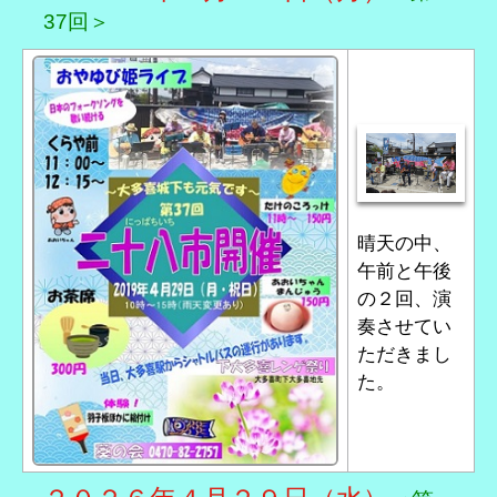
37回＞
晴天の中、
午前と午後
の２回、演
奏させてい
ただきまし
た。