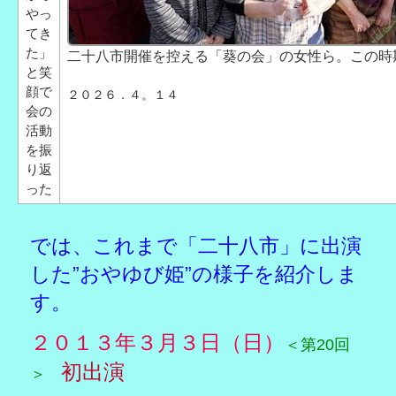
やっ
てき
た」
二十八市開催を控える「葵の会」の女性ら。この時
と笑
顔で
２０２６．４。１４
会の
活動
を振
り返
った
では、これまで「二十八市」に出演
した”おやゆび姫”の様子を紹介しま
す。
２０１３年３月３日（日）
＜第20回
初出演
＞