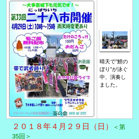
晴天で”鯉の
ぼり”が泳ぐ
中、演奏し
ました。
２０１８年４月２９日（日）
＜第
35回＞