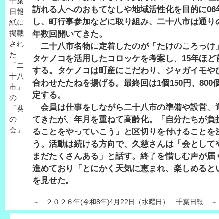
千葉
訪れる人へのおもてなしや地域活性化を目的に06
日報
し、町行事参加などに取り組み、二十八市は通り
紙に
掲載
年数回開いてきた。
され
二十八市名物に定着したのが「たけのころっけ
た
タケノコを活用したコロッケを考案し、15年ほど
「二
する。タケノコは町産にこだわり、ジャガイモや
十八
合わせたたねを揚げる。最終回は1個150円、800
市」
定する。
の
会員は仕事をしながら二十八市の準備や設営、
「葵
の
てきたが、年月を重ねて高齢化。「自分たちが負
会」
ることをやっていこう」と区切りを付けることを
う。活動は続ける方向で、久慈さんは「会として
まだたくさんある」と話す。終了を惜しむ声が届
進めており「とにかく天気に恵まれ、楽しめると
を見せた。
～ ２０２６年(令和8年)4月22日（水曜日） 千葉日報 ～